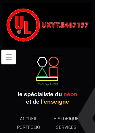
le spécialiste du
néon
et de
l'
enseigne
ACCUEIL
HISTORIQUE
PORTFOLIO
SERVICES